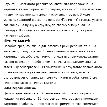
научить 6-месячного ребенка узнавать, что изображено на
картинке, какой формы этот предмет, есть ли что-либо похожее
на других картинках и среди настоящих игрушек. В ходе
успешных занятий в ответ на вопрос: «Где мячик?» малыш укажет
пальчиком на нужную игрушку, по-своему эмоционально
реагируя. Впоследствии знакомые образы помогут ему при
изучении азбуки.
«Кто что делает?»
Пособие предназначено для развития речи ребенка от 9–10
месяцев до полутора лет. Советы специалистов и занятия по
картинкам способствуют тому, что малыш от звукоподражания
плавно переходит к действиям – сначала подражательным, а
затем – целенаправленным сюжетным. В результате правильного
обучения малыш уже не рвет книжки, а «читает», то есть
разговаривает с нарисованными котиками и собачками. В его
лепете появляются первые глаголы.
«Моя первая книжка»
Цель предлагаемых в этой книге занятий – развитие речи и
мышления ребенка от 10 месяцев до полутора лет с помощью
картинок с забавными сюжетами: например, птичка подметает