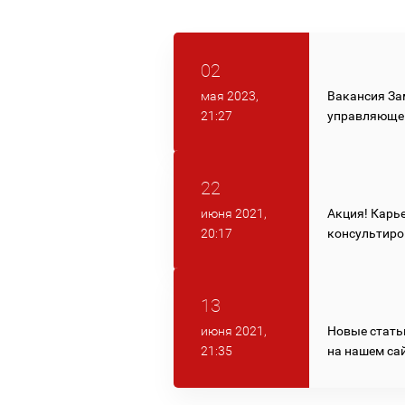
02
Вакансия За
мая 2023,
управляющег
21:27
22
Акция! Карь
июня 2021,
консультиро
20:17
13
Новые стать
июня 2021,
на нашем са
21:35