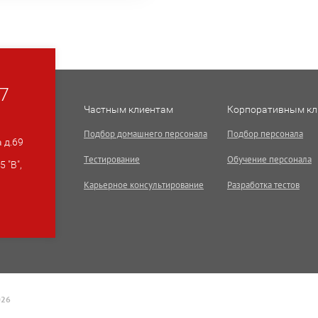
07
Частным клиентам
Корпоративным кл
Подбор домашнего персонала
Подбор персонала
 д.69
Тестирование
Обучение персонала
 "В",
Карьерное консультирование
Разработка тестов
026