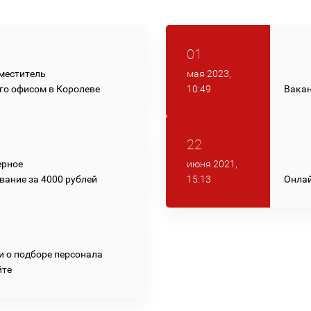
01
меститель
мая 2023,
о офисом в Королеве
Вакан
10:49
22
ерное
июня 2021,
вание за 4000 рублей
Онлай
15:13
и о подборе персонала
йте